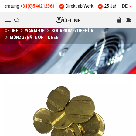
ung
+31(0)546212361
Direkt ab Werk
25 Jahre Erfahrung
DE
Q-LINE
WARM-UP
SOLARIUM-ZUBEHÖR
MÜNZGERÄTE OPTIONEN