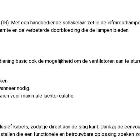
 (IR). Met een handbediende schakelaar zet je de infraroodlampen
armte en de verbeterde doorbloeding die de lampen bieden.
CONFIGURATIE & O
S
al onze solariums.
iening basic ook de mogelijkheid om de ventilatoren aan te stur
elle montage, zodat
m een standaard
it handen.
ken.
wanneer nodig.
Schakelaar basic 230
aien voor maximale luchtcirculatie.
usief kabels, zodat je direct aan de slag kunt. Dankzij de eenvo
e stallen die een functionele en betrouwbare oplossing zoeken z