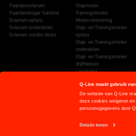
Paardensolarium
Stapmolen
Paardendroger Sublime
Trainingsmolen
Solarium opties
Molen omheining
Solarium onderdelen
Stap- en Trainingsmolen
Solarium combo deals
opties
Stap- en Trainingsmolen
onderdelen
Stap- en Trainingsmolen
drijfhekken
Loopband
Aquatrainer Aqua-Icelander
Q-Line maakt gebruik van
De website van Q-Line maa
deze cookies weigeren en 
persoonsgegevens door Q-
Details tonen