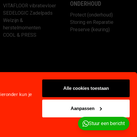
ONDERHOUD
VITAFLOOR vibratievloer
SEDELOGIC Zadelpads
Protect (onderhoud)
Welzijn &
Storing en Reparatie
herstelmomenten
Preserve (keuring)
COOL & PRESS
Alle cookies toestaan
ieronder kun je
Aanpassen
Privacy & cookies
Klachtenregeling
Algemene voorwaarden
Stuur een bericht