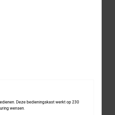
Artikelnummer 20-5-10-00230
vraag
r ervaren Q-Line monteurs
n elektrische componenten
, zonder zorgen
sport en levering
bedienen. Deze bedieningskast werkt op 230
turing wensen.