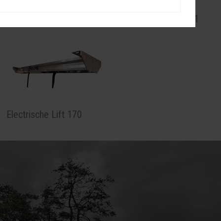
Betalen via app 230
Muntautomaat 230 € 1
Electrische Lift 170