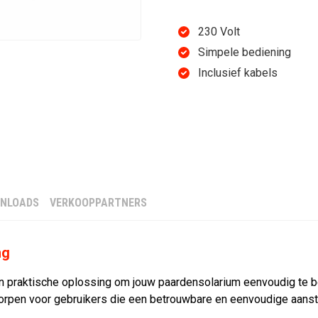
STANDAARD
230 Volt
Simpele bediening
Inclusief kabels
Prijs op aan
OFFERTE AANVRAGEN
NLOADS
VERKOOPPARTNERS
Vakkundige montage doo
Correcte aansluiting va
ng
Veilig en snel geplaatst
Optioneel inclusief tran
n praktische oplossing om jouw paardensolarium eenvoudig te 
tworpen voor gebruikers die een betrouwbare en eenvoudige aans