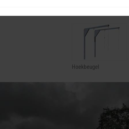
Besturing ET-IR AB 230
Hoekbeugel