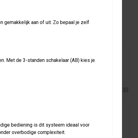
 gemakkelijk aan of uit. Zo bepaal je zelf
PTIES
en. Met de 3-standen schakelaar (AB) kies je
Bediening CB IR AB 230
Bediening MT IR AB 230
udige bediening is dit systeem ideaal voor
onder overbodige complexiteit.