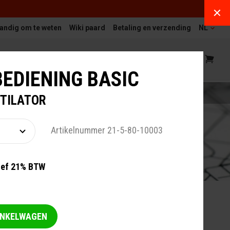
andig om te weten
Wiki paard
Betaling en verzending
NL
EIT
SERVICE EN ONDERHOUD
EDIENING BASIC
NTILATOR
Artikelnummer 21-5-80-10003
ief 21% BTW
NG SOLARIUMS
INKELWAGEN