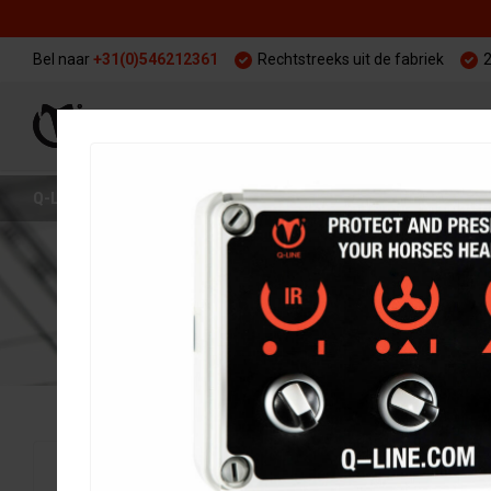
Bel naar
+31(0)546212361
Rechtstreeks uit de fabriek
2
WARMING UP
TRAI
Q-LINE
WARMING UP
SOLARIUM OPTIES
PLAATSING SO