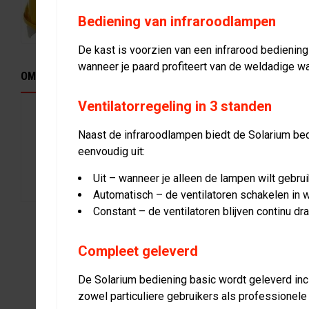
Bediening van infraroodlampen
De kast is voorzien van een infrarood bediening
wanneer je paard profiteert van de weldadige w
OMSCHRIJVING
KENMERKEN
SPECIFICATIES
DOWNLOAD
Ventilatorregeling in 3 standen
Q-Line biedt een professionele plaatsingsservice voor 
Naast de infraroodlampen biedt de Solarium bed
Onze monteurs zorgen voor een veilige, correcte en sn
eenvoudig uit:
jouw solarium direct gebruiksklaar is. Of het nu gaat o
installatie of een maatwerkoplossing, wij nemen alles u
Uit – wanneer je alleen de lampen wilt gebrui
Automatisch – de ventilatoren schakelen in 
Constant – de ventilatoren blijven continu dra
Compleet geleverd
De Solarium bediening basic wordt geleverd incl
zowel particuliere gebruikers als professionel