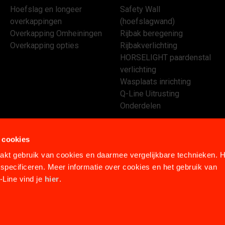
Hoefslag en longeer
Safety Wall
overkappingen
(hoefslagwand)
Overkapping Omheiningen
Rijbak beregening
Overkapping opties
Rijbakverlichting
HORSELIGHT paardenstal
verlichting
Wasplaats inrichting
Q-Line Uitrusting
Onderdelen
 cookies
kt gebruik van cookies en daarmee vergelijkbare technieken. H
specificeren. Meer informatie over cookies en het gebruik van
Line vind je
hier
.