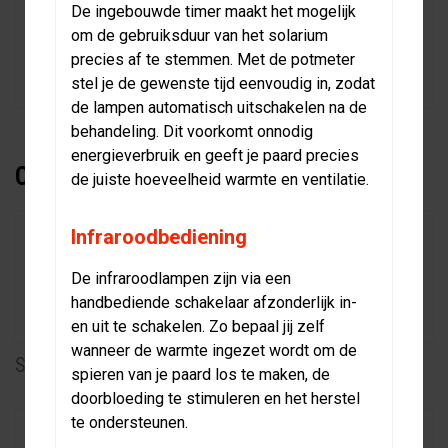
veilige, correcte en snelle montage, zodat jouw
De ingebouwde timer maakt het mogelijk
solarium direct gebruiksklaar is. Of het nu gaat om een
om de gebruiksduur van het solarium
standaard installatie of een maatwerkoplossing, wij
precies af te stemmen. Met de potmeter
nemen alles uit handen.
stel je de gewenste tijd eenvoudig in, zodat
de lampen automatisch uitschakelen na de
behandeling. Dit voorkomt onnodig
energieverbruik en geeft je paard precies
CONFIGURATIE & OPTIES
de juiste hoeveelheid warmte en ventilatie.
Infraroodbediening
De infraroodlampen zijn via een
handbediende schakelaar afzonderlijk in-
en uit te schakelen. Zo bepaal jij zelf
wanneer de warmte ingezet wordt om de
Schakelaar basic 230
Bediening CB IR AB 230
spieren van je paard los te maken, de
doorbloeding te stimuleren en het herstel
te ondersteunen.