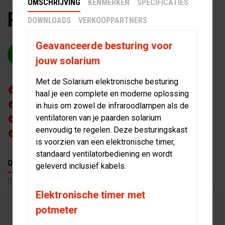
OMSCHRIJVING
KENMERKEN
SPECIFICATIES
Prijs op aanvraag
DOWNLOADS
VERKOOPPARTNERS
Geavanceerde besturing voor
OFFERTE AANVRAGEN
jouw solarium
Met de Solarium elektronische besturing
Vakkundige montage door ervaren Q-Line monteurs
haal je een complete en moderne oplossing
Correcte aansluiting van elektrische componenten
in huis om zowel de infraroodlampen als de
ventilatoren van je paarden solarium
Veilig en snel geplaatst, zonder zorgen
eenvoudig te regelen. Deze besturingskast
Optioneel inclusief transport en levering
is voorzien van een elektronische timer,
standaard ventilatorbediening en wordt
OMSCHRIJVING
KENMERKEN
SPECIFICATIES
geleverd inclusief kabels.
DOWNLOADS
Elektronische timer met
Q-Line biedt een professionele plaatsingsservice voor
potmeter
al onze solariums. Onze monteurs zorgen voor een