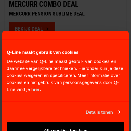
MERCURR COMBO DEAL
MERCURR PENSION SUBLIME DEAL
BEKIJK DEAL
€ 5.149,64
Q-Line maakt gebruik van cookies
De website van Q-Line maakt gebruik van cookies en
daarmee vergelijkbare technieken. Hieronder kun je deze
CONFIGURATIE & OPTIES
cookies weigeren en specificeren. Meer informatie over
cookies en het gebruik van persoonsgegevens door Q-
Line vind je
hier
.
Details tonen
Schakelaar basic 230
Bediening CB IR AB 230
Alle cookies toestaan