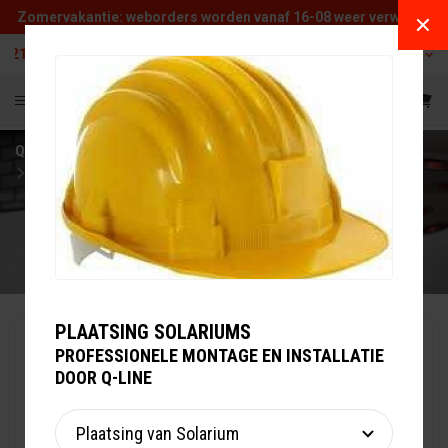
Zomervakantie: weborders worden vanaf 16-08 weer verwerkt.
Rechtstreeks uit de fabriek
25 jaar ervaring
Kwaliteit en d
NL
Q-LINE
WARMING UP
PAARDENSOLARIUM
MERCURR SOLARIUM
PLAATSING SOLARIUMS
PROFESSIONELE MONTAGE EN INSTALLATIE
DOOR Q-LINE