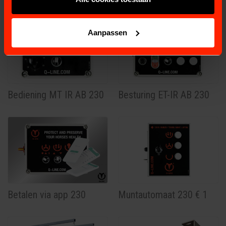
Aanpassen
Bediening MT IR AB 230
Besturing ET-IR AB 230
Betalen via app 230
Muntautomaat 230 € 1