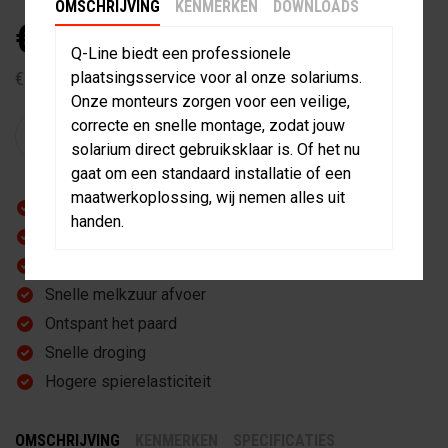
OMSCHRIJVING
KENMERKEN
DOWNLOADS
€ 2.855,07
inclusief 21% BTW
Q-Line biedt een professionele
€ 2.359,56 exclusief BTW
plaatsingsservice voor al onze solariums.
Onze monteurs zorgen voor een veilige,
correcte en snelle montage, zodat jouw
IN WINKELWAGEN
solarium direct gebruiksklaar is. Of het nu
gaat om een standaard installatie of een
maatwerkoplossing, wij nemen alles uit
Gezond voor paard
handen.
Goede doorbloeding
Minder blessures
Snelle melkzuur afvoer
Ontspant het paard
Snelle droging
Hogere spierelasticiteit
OMSCHRIJVING
KENMERKEN
SPECIFICATIES