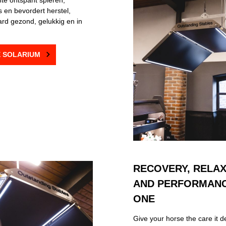
te ontspant spieren,
s en bevordert herstel,
rd gezond, gelukkig en in
IE SOLARIUM
RECOVERY, RELAX
AND PERFORMANCE
ONE
Give your horse the care it d