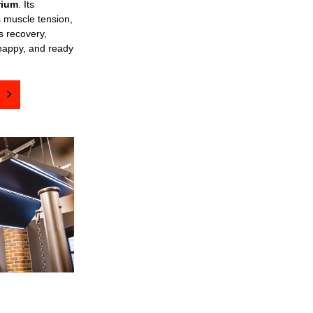
rium
. Its
 muscle tension,
s recovery,
happy, and ready
UM