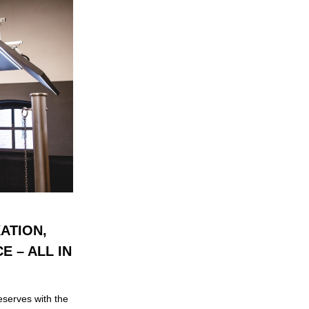
ATION,
 – ALL IN
eserves with the