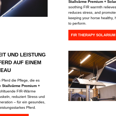
Stallvärme Premium + Sola
soothing FIR warmth relieves
reduces stress, and promote
keeping your horse healthy, 
to perform.
FIR THERAPY SOLARI
IT UND LEISTUNG
FERD AUF EINEM
VEAU
Pferd die Pflege, die es
em
Stallvärme Premium +
wohltuende FIR-Wärme
skeln, reduziert Stress und
neration – für ein gesundes,
leistungsstarkes Pferd.