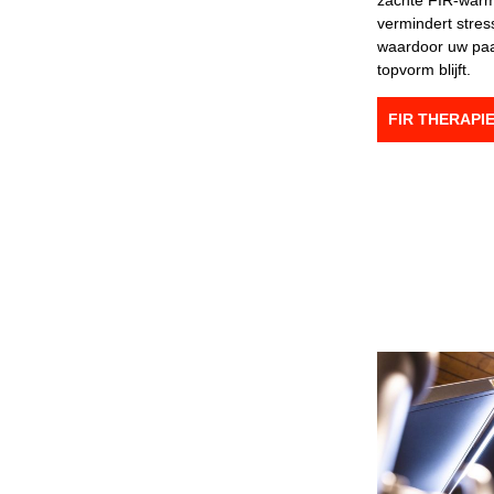
zachte FIR-warm
vermindert stres
waardoor uw paa
topvorm blijft.
FIR THERAP