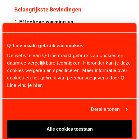
Belangrijkste Bevindingen
Effectieve warming-up:
De FIR-behandeling bereidt spieren, pezen en
ligamenten diepgaand voor op fysieke inspanning,
waardoor stijfheid afneemt en de bloedsomloop
Q-Line maakt gebruik van cookies
wordt gestimuleerd.
De website van Q-Line maakt gebruik van cookies en
Betere spierbalans:
daarmee vergelijkbare technieken. Hieronder kun je deze
Onbalans tussen de linker- en rechterzijde van het
cookies weigeren en specificeren. Meer informatie over
paard werd snel gecorrigeerd, wat zorgde voor
cookies en het gebruik van persoonsgegevens door Q-
soepelere bewegingen en een gelijkmatige balans.
Line vind je
hier
.
Vermindering van blessurerisico’s:
Door optimale opwarming vermindert het risico op
blessures zoals verrekkingen of peesproblemen,
Details tonen
wat veiliger trainen mogelijk maakt.
Optimale prestaties:
Paarden begonnen de training sterker en met een
Alle cookies toestaan
groter bewegingsbereik, wat leidde tot verbeterde