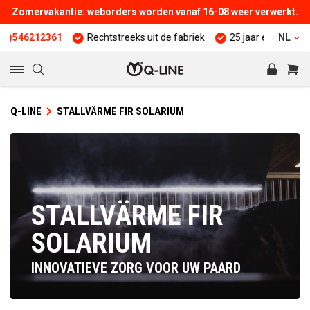
Zomervakantie: weborders worden vanaf 16-08 weer verwerkt.
1
Rechtstreeks uit de fabriek
25 jaar ervaring
Kwaliteit
NL
Q-LINE
STALLVÄRME FIR SOLARIUM
STALLVÄRME FIR
SOLARIUM
INNOVATIEVE ZORG VOOR UW PAARD