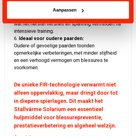
prestaties tijdens fysieke inspanningen.
Sneller herstel:
Aanpassen
FIR-behandelingen stimuleren de bloedsomloop,
wat het herstel versnelt en spanning vermindert na
intensieve training.
Ideaal voor oudere paarden:
Oudere of gevoelige paarden toonden
opmerkelijke verbeteringen, met minder stijfheid
en een verhoogd vermogen om blessures te
voorkomen.
De unieke FIR-technologie verwarmt niet
alleen oppervlakkig, maar dringt door tot
in diepere spierlagen. Dit maakt het
Stallvärme Solarium een essentieel
hulpmiddel voor blessurepreventie,
prestatieverbetering en algeheel welzijn.