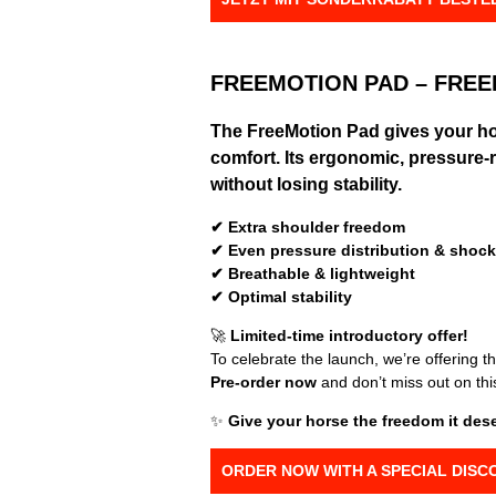
FREEMOTION PAD – FRE
The
FreeMotion Pad
gives your h
comfort. Its ergonomic, pressure
without losing stability.
✔ Extra shoulder freedom
✔ Even pressure distribution & shoc
✔ Breathable & lightweight
✔ Optimal stability
🚀
Limited-time introductory offer!
To celebrate the launch, we’re offering 
Pre-order now
and don’t miss out on thi
✨
Give your horse the freedom it des
ORDER NOW WITH A SPECIAL DIS