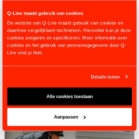
Spitzensportler und Freizeitreiter
in allen
Q-Line maakt gebruik van cookies
Disziplinen des Pferdesports.
De website van Q-Line maakt gebruik van cookies en
✨
Geben Sie Ihrem Pferd die Freiheit, die es
daarmee vergelijkbare technieken. Hieronder kun je deze
verdient – mit dem FreeMotion Pad! Die perfekte
cookies weigeren en specificeren. Meer informatie over
Wahl für Komfort, Schutz und Spitzenleistung!
cookies en het gebruik van persoonsgegevens door Q-
Line vind je
hier
.
Details tonen
Alle cookies toestaan
Aanpassen