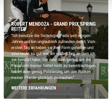
ROBERT MENDOZA - GRAND PRIX SPRING
REITER
"Ich benutze die Sedelogic-Pads seit einigen
Jahren und bin unglaublich zufrieden damit. Vom
ersten Tag an haben sie ihre Form gehalten und
sind heute so gut wie am ersten Tag, an dem ich
sie benutzt habe. Sie sind dünn genug, um die
Passform meiner Sättel nicht zu beeinträchtigen,
haben aber genug Polsterung, um den Rücken
meiner Pferde glücklich zu machen."
WEITERE ERFAHRUNGEN