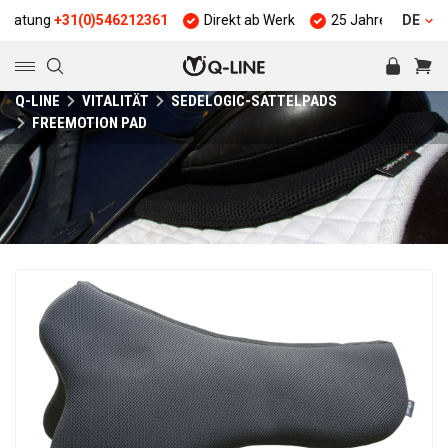
g
+31(0)546212361
Direkt ab Werk
25 Jahre Erfahrung
DE
Q
Q-LINE
VITALITÄT
SEDELOGIC-SATTELPADS
FREEMOTION PAD