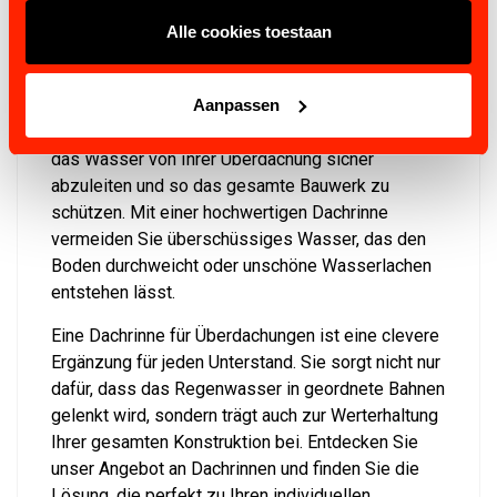
und leicht zu installieren
Alle cookies toestaan
Unsere Dachrinnen für Überdachungen zeichnen
sich durch ihre einfache Installation und hohe
Aanpassen
Qualität aus. Sie sind speziell darauf ausgelegt,
das Wasser von Ihrer Überdachung sicher
abzuleiten und so das gesamte Bauwerk zu
schützen. Mit einer hochwertigen Dachrinne
vermeiden Sie überschüssiges Wasser, das den
Boden durchweicht oder unschöne Wasserlachen
entstehen lässt.
Eine Dachrinne für Überdachungen ist eine clevere
Ergänzung für jeden Unterstand. Sie sorgt nicht nur
dafür, dass das Regenwasser in geordnete Bahnen
gelenkt wird, sondern trägt auch zur Werterhaltung
Ihrer gesamten Konstruktion bei. Entdecken Sie
unser Angebot an Dachrinnen und finden Sie die
Lösung, die perfekt zu Ihren individuellen