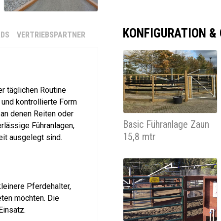
KONFIGURATION &
DS
VERTRIEBSPARTNER
r täglichen Routine
 und kontrollierte Form
 an denen Reiten oder
Basic Führanlage Zaun
erlässige Führanlagen,
15,8 mtr
it ausgelegt sind.
kleinere Pferdehalter,
eten möchten. Die
Einsatz.