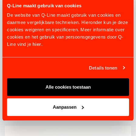
Q-Line maakt gebruik van cookies
De website van Q-Line maakt gebruik van cookies en
daarmee vergelijkbare technieken. Hieronder kun je deze
cookies weigeren en specificeren. Meer informatie over
cookies en het gebruik van persoonsgegevens door Q-
Line vind je
hier
.
Details tonen
FÜHRANLAGE SUBLIME
Ab 8.870,00 €
Alle cookies toestaan
PRODUKT ANSEHEN
Aanpassen