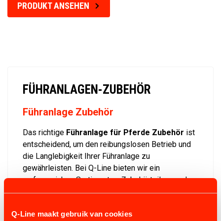
PRODUKT ANSEHEN
FÜHRANLAGEN-ZUBEHÖR
Führanlage Zubehör
Das richtige
Führanlage für Pferde Zubehör
ist
entscheidend, um den reibungslosen Betrieb und
die Langlebigkeit Ihrer Führanlage zu
gewährleisten. Bei Q-Line bieten wir ein
umfangreiches Sortiment an Zubehörteilen an, das
speziell für die Bedürfnisse verschiedener
Führanlagen entwickelt wurde. Von Steuerkästen
Q-Line maakt gebruik van cookies
über Schmiersysteme bis hin zu individuellen