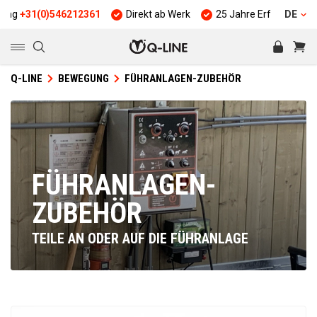
0)546212361
Direkt ab Werk
25 Jahre Erfahrung
Qualitä
DE
Q-LINE
BEWEGUNG
FÜHRANLAGEN-ZUBEHÖR
FÜHRANLAGEN-
ZUBEHÖR
TEILE AN ODER AUF DIE FÜHRANLAGE