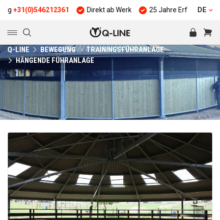
)546212361
Direkt ab Werk
25 Jahre Erfahrung
Qualität
DE
Q-LINE
BEWEGUNG
TRAININGSFÜHRANLAGE
HÄNGENDE FÜHRANLAGE