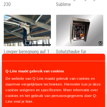
230
Sublime
Longier beregnung auf 1
Schutzhaube für
arm
Schränke
Q-Line maakt gebruik van cookies
De website van Q-Line maakt gebruik van cookies en
daarmee vergelijkbare technieken. Hieronder kun je deze
cookies weigeren en specificeren. Meer informatie over
cookies en het gebruik van persoonsgegevens door Q-
Line vind je
hier
.