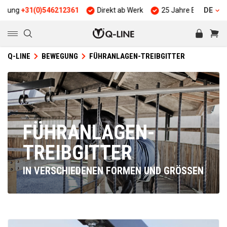
31(0)546212361
Direkt ab Werk
25 Jahre Erfahrung
DE
Qual
Q-LINE
BEWEGUNG
FÜHRANLAGEN-TREIBGITTER
FÜHRANLAGEN-
TREIBGITTER
IN VERSCHIEDENEN FORMEN UND GRÖSSEN