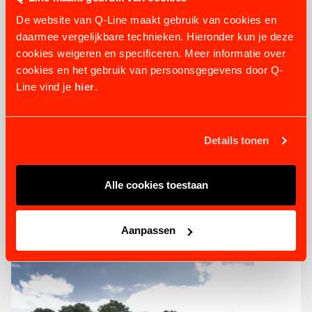
De website van Q-Line maakt gebruik van cookies en
daarmee vergelijkbare technieken. Hieronder kun je deze
cookies weigeren en specificeren. Meer informatie over
cookies en het gebruik van persoonsgegevens door Q-
Line vind je
hier
.
Details tonen
BASIC FÜHRANLAGE
3 varianten
ab 7.250,54 €
Alle cookies toestaan
PRODUKT ANSEHEN
Aanpassen