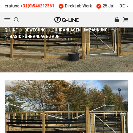
ng
+31(0)546212361
Direkt ab Werk
25 Jahre Erfahrung
DE
Q-LINE
BEWEGUNG
FÜHRANLAGEN-UMZAUNUNG
BASIC FÜHRANLAGE ZAUN