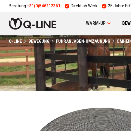
Beratung
+31(0)546212361
Direkt ab Werk
25 Jahre Er
WARM-UP
BEW
Q-LINE
BEWEGUNG
FÜHRANLAGEN-UMZAUNUNG
OMHEI