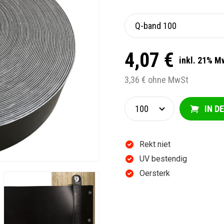
4,07 €
inkl. 21% M
3,36 € ohne MwSt
IN D
Rekt niet
UV bestendig
Oersterk