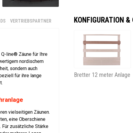
KONFIGURATION &
DS
VERTRIEBSPARTNER
r Q-line® Zäune für Ihre
hwertigem nordischem
rheit, sondern auch
Bretter 12 meter Anlage
eziell für ihre lange
t.
ühranlage
ren vielseitigen Zäunen.
ten, eine Oberschiene
 Für zusätzliche Stärke