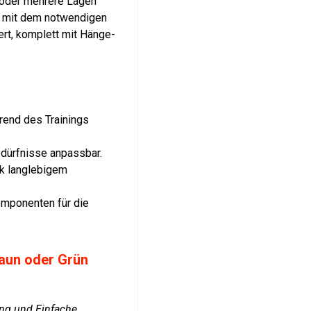
n oder mehrere Lagen
d mit dem notwendigen
ert, komplett mit Hänge-
rend des Trainings
edürfnisse anpassbar.
k langlebigem
omponenten für die
raun oder Grün
ng und Einfache