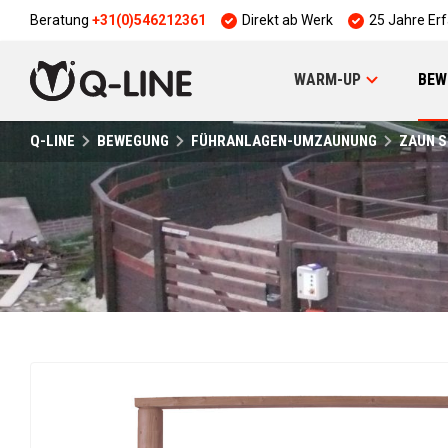
Beratung
+31(0)546212361
Direkt ab Werk
25 Jahre Er
WARM-UP
BEW
Q-LINE
BEWEGUNG
FÜHRANLAGEN-UMZAUNUNG
ZAUN S