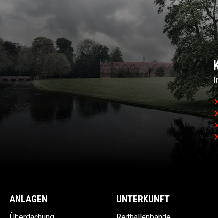
I
ANLAGEN
UNTERKUNFT
Überdachung
Reithallenbande