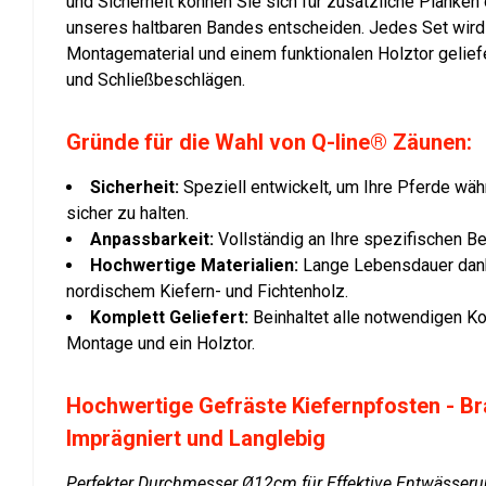
und Sicherheit können Sie sich für zusätzliche Planke
unseres haltbaren Bandes entscheiden. Jedes Set wir
Montagematerial und einem funktionalen Holztor gelief
und Schließbeschlägen.
Gründe für die Wahl von Q-line® Zäunen:
Sicherheit:
Speziell entwickelt, um Ihre Pferde wäh
sicher zu halten.
Anpassbarkeit:
Vollständig an Ihre spezifischen B
Hochwertige Materialien:
Lange Lebensdauer dan
nordischem Kiefern- und Fichtenholz.
Komplett Geliefert:
Beinhaltet alle notwendigen K
Montage und ein Holztor.
Hochwertige Gefräste Kiefernpfosten - B
Imprägniert und Langlebig
Perfekter Durchmesser Ø12cm für Effektive Entwässeru