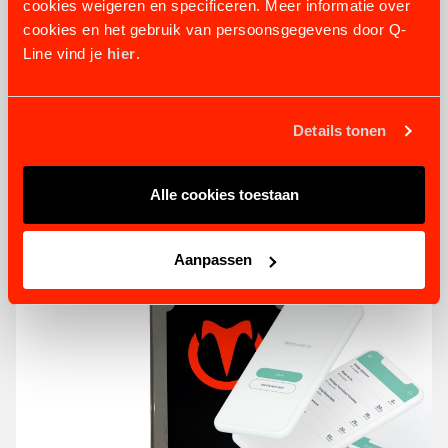
cookies weigeren en specificeren. Meer informatie over
cookies en het gebruik van persoonsgegevens door Q-
Line vind je
hier
.
MÜNZGERÄTE OPTIONEN
6 varianten
ab 13,64 €
Details tonen
PRODUKT ANSEHEN
Alle cookies toestaan
Aanpassen