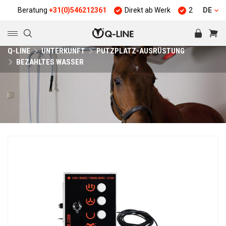
Beratung
+31(0)546212361
Direkt ab Werk
25 Jahre Erfahru
DE
Q-LINE
UNTERKUNFT
PUTZPLATZ-AUSRÜSTUNG
BEZAHLTES WASSER