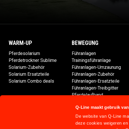
WARM-UP
BEWEGUNG
Pferdesolarium
Führanlagen
Pferdetrockner Sublime
Trainingsführanlage
Solarium-Zubehör
Führanlagen-Umzaunung
Solarium Ersatzteile
Führanlagen-Zubehör
Solarium Combo deals
Führanlagen-Ersatzteile
Führanlagen-Treibgitter
Pferdelaufband
Aquatrainer Aqua-Icelander
Q-Line maakt gebruik van
De website van Q-Line maa
deze cookies weigeren en 