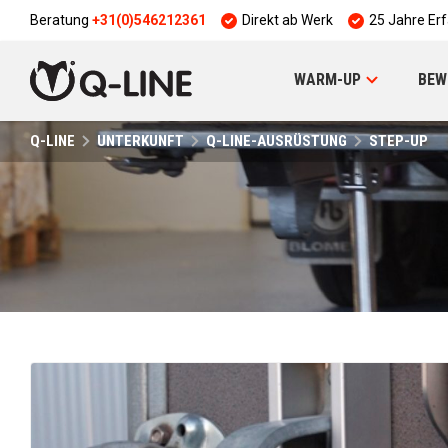
Beratung
+31(0)546212361
Direkt ab Werk
25 Jahre Er
WARM-UP
BEW
Q-LINE
UNTERKUNFT
Q-LINE-AUSRÜSTUNG
STEP-UP