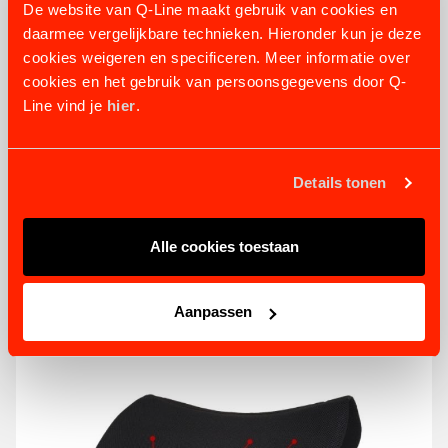
De website van Q-Line maakt gebruik van cookies en
daarmee vergelijkbare technieken. Hieronder kun je deze
cookies weigeren en specificeren. Meer informatie over
cookies en het gebruik van persoonsgegevens door Q-
Line vind je
hier
.
Details tonen
WARM-UP MASSAGESCHABRACKE
Preis auf Anfrage
Alle cookies toestaan
PRODUKT ANSEHEN
Aanpassen