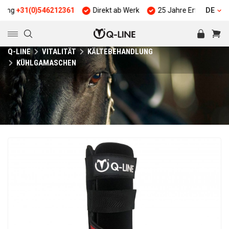
31(0)546212361
Direkt ab Werk
25 Jahre Erfahrung
DE
Qua
Q-LINE
VITALITÄT
KÄLTEBEHANDLUNG
KÜHLGAMASCHEN