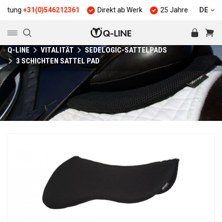
+31(0)546212361
Direkt ab Werk
25 Jahre Erfahrung
DE
Qu
Q-LINE
VITALITÄT
SEDELOGIC-SATTELPADS
3 SCHICHTEN SATTEL PAD