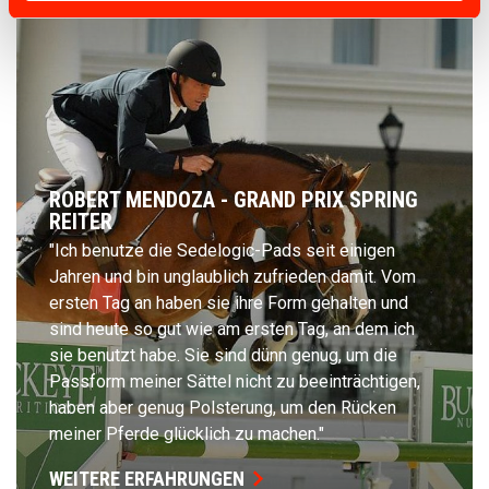
ROBERT MENDOZA - GRAND PRIX SPRING
REITER
"Ich benutze die Sedelogic-Pads seit einigen
Jahren und bin unglaublich zufrieden damit. Vom
ersten Tag an haben sie ihre Form gehalten und
sind heute so gut wie am ersten Tag, an dem ich
sie benutzt habe. Sie sind dünn genug, um die
Passform meiner Sättel nicht zu beeinträchtigen,
haben aber genug Polsterung, um den Rücken
meiner Pferde glücklich zu machen."
WEITERE ERFAHRUNGEN