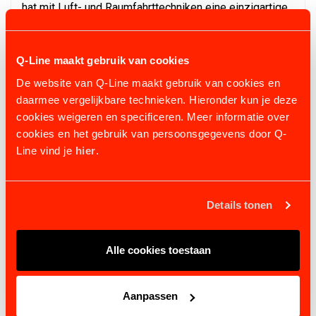
hat mit Luft- und Raumfahrttechniken eine einzigartige,
leistungssteigernde Satteldecke entworfen. Geeignet
für sowohl Spitzensportler als auch Freizeitreiter und
anwendbar in allen Disziplinen des Reitsports.
Q-Line maakt gebruik van cookies
De website van Q-Line maakt gebruik van cookies en
✨ Entscheiden Sie sich für eine Sedelogic Satteldecke
daarmee vergelijkbare technieken. Hieronder kun je deze
und erleben Sie selbst die perfekte Balance zwischen
cookies weigeren en specificeren. Meer informatie over
Komfort, Schutz und Leistung – eine Investition in das
cookies en het gebruik van persoonsgegevens door Q-
Wohl Ihres Pferdes und die Langlebigkeit Ihrer
Line vind je
hier
.
Ausrüstung!
Details tonen
Alle cookies toestaan
Aanpassen