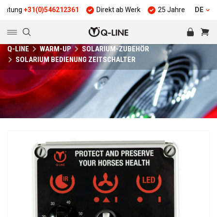
g
+31(0)546212361
Direkt ab Werk
25 Jahre Erfahrung
DE
Q-LINE
WARM-UP
SOLARIUM-ZUBEHÖR
SOLARIUM BEDIENUNG ZEITSCHALTER