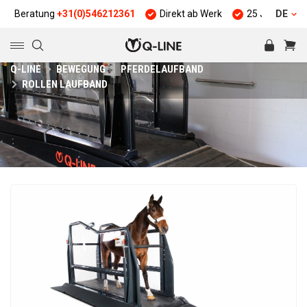
ratung
+31(0)546212361
Direkt ab Werk
25 Jahre Erfahrung
DE
Q-LINE
BEWEGUNG
PFERDELAUFBAND
ROLLEN LAUFBAND