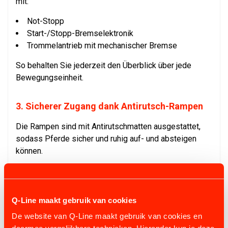
mit:
Not-Stopp
Start-/Stopp-Bremselektronik
Trommelantrieb mit mechanischer Bremse
So behalten Sie jederzeit den Überblick über jede
Bewegungseinheit.
3. Sicherer Zugang dank Antirutsch-Rampen
Die Rampen sind mit Antirutschmatten ausgestattet,
sodass Pferde sicher und ruhig auf- und absteigen
können.
4. Optimale Sicht und Schutz
Zwei robuste, transparente Seitenwände aus
Q-Line maakt gebruik van cookies
unzerbrechlichem Carbonat schaffen einen sicheren,
De website van Q-Line maakt gebruik van cookies en
offenen Trainingsraum, ohne dass sich das Pferd