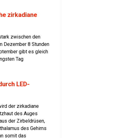
che zirkadiane
 stark zwischen den
im Dezember 8 Stunden
ptember gibt es gleich
ängsten Tag
 durch LED-
wird der zirkadiane
Netzhaut des Auges
aus der Zirbeldrüsen,
thalamus des Gehirns
nn somit das