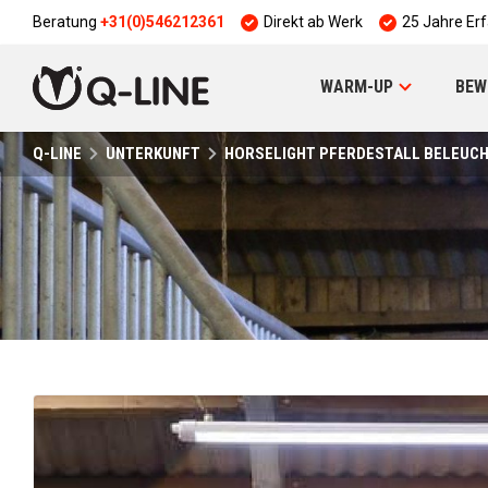
Beratung
+31(0)546212361
Direkt ab Werk
25 Jahre Er
WARM-UP
BEW
Q-LINE
UNTERKUNFT
HORSELIGHT PFERDESTALL BELEUC