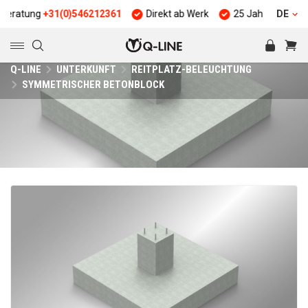
atung
+31(0)546212361
Direkt ab Werk
25 Jahre Erfahrung
DE
Q-LINE
UNTERKUNFT
REITPLATZ-BELEUCHTUNG
SYMMETRISCHER BETONBLOCK