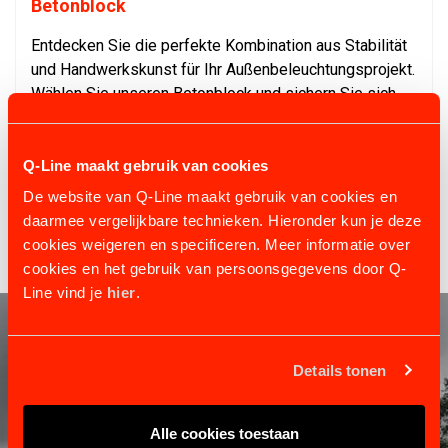
Betonblock
Entdecken Sie die perfekte Kombination aus Stabilität
und Handwerkskunst für Ihr Außenbeleuchtungsprojekt.
Wählen Sie unseren Betonblock und sichern Sie sich
ein solides Fundament für Ihre Lichtmastinstallation.
Für Ihre Projekte können Sie bei uns Betonblöcke
kaufen, die speziell auf Ihre
Q-Line maakt gebruik van cookies
Beleuchtungsanforderungen zugeschnitten sind.
De website van Q-Line maakt gebruik van cookies en
daarmee vergelijkbare technieken. Hieronder kun je deze
cookies weigeren en specificeren. Meer informatie over
cookies en het gebruik van persoonsgegevens door Q-
Line vind je
hier
.
Details tonen
Alle cookies toestaan