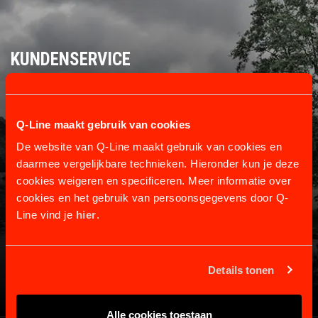
KUNDENSERVICE
Informationen und Kontakt.
Versand und Rückgabe
Q-Line maakt gebruik van cookies
Zahlung und Garantie
Über uns
De website van Q-Line maakt gebruik van cookies en
Kontakt
daarmee vergelijkbare technieken. Hieronder kun je deze
cookies weigeren en specificeren. Meer informatie over
cookies en het gebruik van persoonsgegevens door Q-
Line vind je
hier
.
Details tonen
Alle cookies toestaan