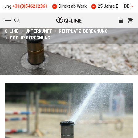
31(0)546212361
Direkt ab Werk
25 Jahre Erfahrung
DE
Qua
Q-LINE
UNTERKUNFT
REITPLATZ-BEREGNUNG
POP UP BEREGNUNG