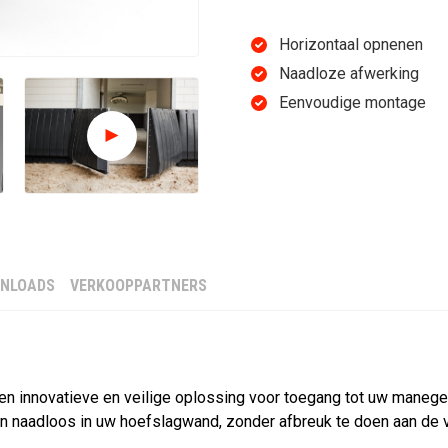
HOEFSL
Horizontaal opnenen
Naadloze afwerking
STANDAARD ZWART
Eenvoudige montage
Vanaf € 75,
NLOADS
VERKOOPPARTNERS
OFFERTE AANVRAGEN
Slagvast
10 jaar garantie (carry in
een innovatieve en veilige oplossing voor toegang tot uw manege
Volledig recyclebaar
en naadloos in uw hoefslagwand, zonder afbreuk te doen aan de ve
+15