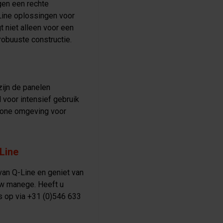
gen een rechte
Line oplossingen voor
t niet alleen voor een
robuuste constructie.
zijn de panelen
 voor intensief gebruik
chone omgeving voor
Line
an Q-Line en geniet van
uw manege. Heeft u
s op via +31 (0)546 633