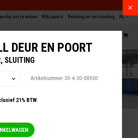
andig om te weten
Wiki paard
Betaling en verzending
NL
EIT
SERVICE EN ONDERHOUD
LL DEUR EN POORT
, SLUITING
Artikelnummer 30-4-30-00930
clusief 21% BTW
WALL
INKELWAGEN