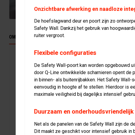
Onzichtbare afwerking en naadloze inte
De hoefslagwand deur en poort zijn zo ontworpen 
Safety Wall. Dankzij het gebruik van hoogwaardi
ruiter vergroot.
OMSCHRIJVING
KENMERKEN
SPECIFICATIES
DOWNLOAD
Flexibele configuraties
Safety Wall hoefslagwand
De Safety Wall-poort kan worden opgebouwd uit m
De Safety Wall hoefslagwand van Q-Line biedt een vei
door Q-Line ontwikkelde scharnieren opent de po
oplossing voor het beschermen van paard en ruiter in
in binnen- als buitenrijbakken. Het Safety Wall
met oog voor detail en functionaliteit, zorgen onze ho
eenvoudig in hoogte af te stellen. Hierdoor is e
professionele uitstraling en maximale veiligheid in uw b
maximale veiligheid bij dagelijks intensief gebru
Voordelen van de Safety Wall hoefslagwa
Duurzaam en onderhoudsvriendelijk
Onze Safety Wall is ontworpen om te voldoen aan de 
Net als de panelen van de Safety Wall zijn de 
veiligheidsnormen. Het duurzame materiaal biedt een 
Dit maakt ze geschikt voor intensief gebruik in