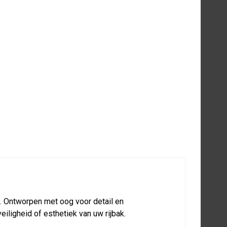
AGWAND
 PANEEL
Artikelnummer 30-4-05-09005
00
Excl. BTW
 basis)
. Ontworpen met oog voor detail en
iligheid of esthetiek van uw rijbak.