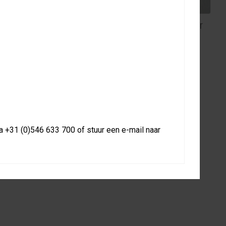
Bevestiging voor staal
Bevestiging voor muur
of beton
 +31 (0)546 633 700 of stuur een e-mail naar