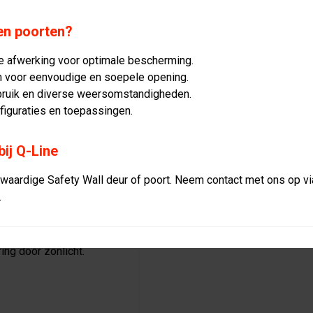
paarden of ruiters zich
rvast,
en poorten?
Bevestiging voor hout
sche belastingen, wat
 afwerking voor optimale bescherming.
m voor eenvoudige en soepele opening.
ge
bruik en diverse weersomstandigheden.
figuraties en toepassingen.
 Wall om te voldoen aan
bij Q-Line
tstof, ideaal voor
rdige Safety Wall deur of poort. Neem contact met ons op via
zame oplossing.
.
schikbaar in elke
aling.
worpen voor
ing door zonlicht.