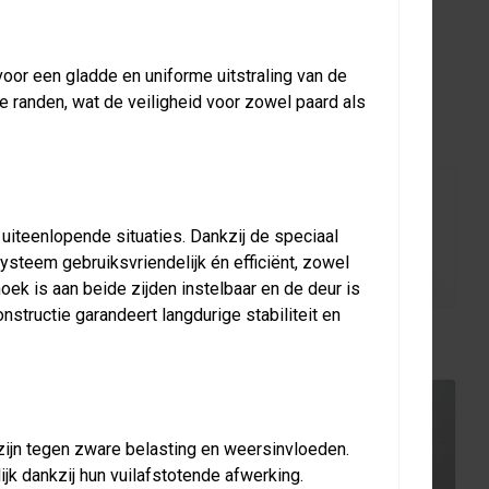
voor een gladde en uniforme uitstraling van de
e randen, wat de veiligheid voor zowel paard als
PTIES
uiteenlopende situaties. Dankzij de speciaal
ysteem gebruiksvriendelijk én efficiënt, zowel
ek is aan beide zijden instelbaar en de deur is
nstructie garandeert langdurige stabiliteit en
Poort 2 panelen
Poort 3 panelen
zijn tegen zware belasting en weersinvloeden.
jk dankzij hun vuilafstotende afwerking.