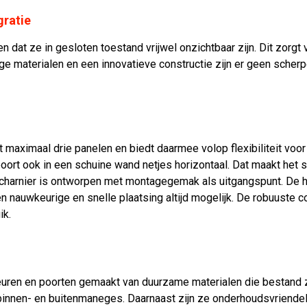
Schokabsorberend
gratie
Watervast
Eenvoudig te reinigen
dat ze in gesloten toestand vrijwel onzichtbaar zijn. Dit zorgt 
ge materialen en een innovatieve constructie zijn er geen scherp
CONFIGURATIE & O
S
VERKOOPPARTNERS
aximaal drie panelen en biedt daarmee volop flexibiliteit voor 
lige en duurzame
ort ook in een schuine wand netjes horizontaal. Dat maakt het s
 uw manege. Ontworpen
-scharnier is ontworpen met montagegemak als uitgangspunt. De ho
efslagwanden voor een
en nauwkeurige en snelle plaatsing altijd mogelijk. De robuuste co
Poort 1 paneel
innen- of buitenrijbak.
ik.
nd
hoogste
deuren en poorten gemaakt van duurzame materialen die bestand 
stevige bescherming
 binnen- en buitenmaneges. Daarnaast zijn ze onderhoudsvriendeli