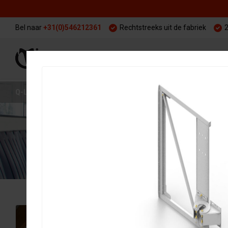
Bel naar
+31(0)546212361
Rechtstreeks uit de fabriek
2
WARMING UP
TRAI
Q-LINE
ACCOMMODATIE
SAFETY WALL (HOEFSLAGWAND)