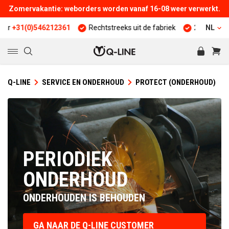
Zomervakantie: weborders worden vanaf 16-08 weer verwerkt.
1(0)546212361
Rechtstreeks uit de fabriek
25 jaar ervaring
NL
Q-LINE
SERVICE EN ONDERHOUD
PROTECT (ONDERHOUD)
PERIODIEK
ONDERHOUD
ONDERHOUDEN IS BEHOUDEN
GA NAAR DE Q-LINE CUSTOMER