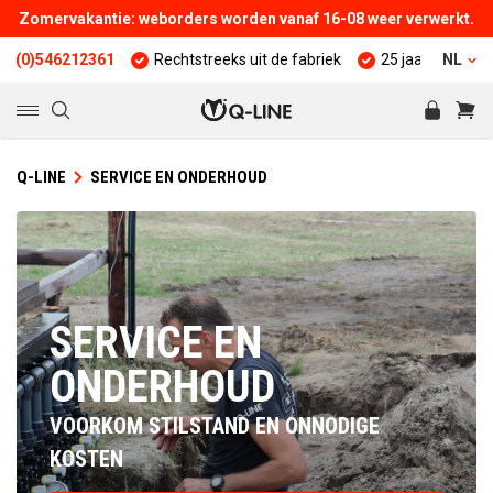
Zomervakantie: weborders worden vanaf 16-08 weer verwerkt.
6212361
Rechtstreeks uit de fabriek
25 jaar ervaring
NL
Kwa
Q-LINE
SERVICE EN ONDERHOUD
SERVICE EN
ONDERHOUD
VOORKOM STILSTAND EN ONNODIGE
KOSTEN