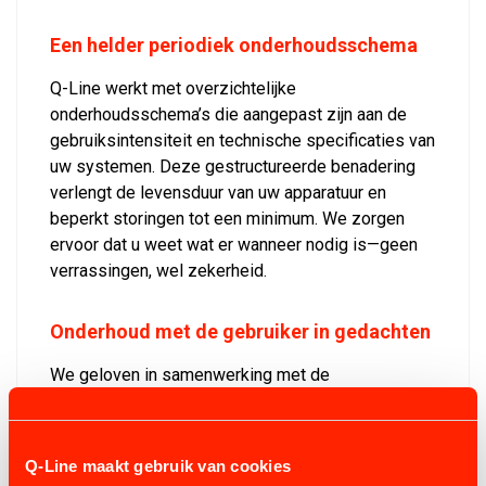
Een helder periodiek onderhoudsschema
Q-Line werkt met overzichtelijke
onderhoudsschema’s die aangepast zijn aan de
gebruiksintensiteit en technische specificaties van
uw systemen. Deze gestructureerde benadering
verlengt de levensduur van uw apparatuur en
beperkt storingen tot een minimum. We zorgen
ervoor dat u weet wat er wanneer nodig is—geen
verrassingen, wel zekerheid.
Onderhoud met de gebruiker in gedachten
We geloven in samenwerking met de
eindgebruiker. Daarom bieden wij duidelijke,
gebruiksvriendelijke richtlijnen waarmee u zelf
kleine controles en basishandelingen kunt
Q-Line maakt gebruik van cookies
uitvoeren. Dit draagt niet alleen bij aan de