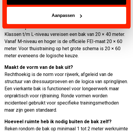
beperkt zijn. Voor comfortabel dagelijks rijwerk wordt 20 ×
40 meter aanbevolen.
Aanpassen
Welke maat paardenbak heb ik nodig voor
dressuurproeven?
Klassen t/m L-niveau vereisen een bak van 20 × 40 meter.
Vanaf M-niveau en hoger is de officiële FEI-maat 20 × 60
meter. Voor thuistraining op het grote schema is 20 × 60
meter eveneens de logische keuze.
Maakt de vorm van de bak uit?
Rechthoekig is de norm voor rijwerk, afgeleid van de
structuur van dressuurproeven en de logica van springlijnen.
Een vierkante bak is functioneel voor longeerwerk maar
onpraktisch voor rijtraining. Ronde vormen worden
incidenteel gebruikt voor specifieke trainingsmethoden
maar zijn geen standaard.
Hoeveel ruimte heb ik nodig buiten de bak zelf?
Reken rondom de bak op minimaal 1 tot 2 meter werkruimte