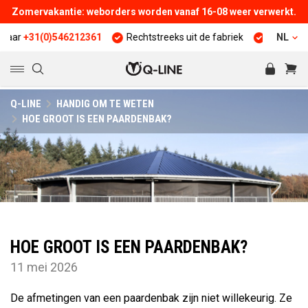
Zomervakantie: weborders worden vanaf 16-08 weer verwerkt.
(0)546212361
Rechtstreeks uit de fabriek
25 jaar ervaring
NL
Q-LINE
HANDIG OM TE WETEN
HOE GROOT IS EEN PAARDENBAK?
HOE GROOT IS EEN PAARDENBAK?
11 mei 2026
De afmetingen van een paardenbak zijn niet willekeurig. Ze