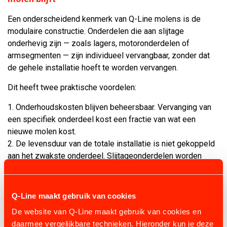
Een onderscheidend kenmerk van Q-Line molens is de
modulaire constructie. Onderdelen die aan slijtage
onderhevig zijn — zoals lagers, motoronderdelen of
armsegmenten — zijn individueel vervangbaar, zonder dat
de gehele installatie hoeft te worden vervangen.
Dit heeft twee praktische voordelen:
Onderhoudskosten blijven beheersbaar. Vervanging van
een specifiek onderdeel kost een fractie van wat een
nieuwe molen kost.
De levensduur van de totale installatie is niet gekoppeld
aan het zwakste onderdeel. Slijtageonderdelen worden
vervangen; de constructie gaat door.
Alle componenten zijn CE-gecertificeerd en voldoen aan de
Q-Line maakt gebruik van cookies
geldende Europese normen voor mechanische veiligheid.
De website van Q-Line maakt gebruik van cookies en
daarmee vergelijkbare technieken. Hieronder kun je deze