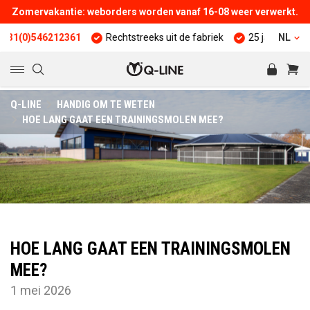
Zomervakantie: weborders worden vanaf 16-08 weer verwerkt.
46212361
Rechtstreeks uit de fabriek
25 jaar ervaring
NL
Kw
Q-LINE
HANDIG OM TE WETEN
HOE LANG GAAT EEN TRAININGSMOLEN MEE?
HOE LANG GAAT EEN TRAININGSMOLEN
MEE?
1 mei 2026