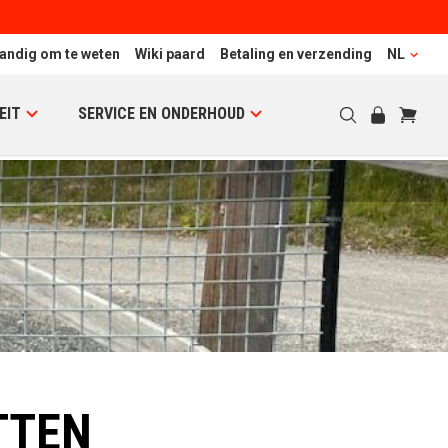
andig om te weten
Wiki paard
Betaling en verzending
NL
EIT
SERVICE EN ONDERHOUD
TTEN