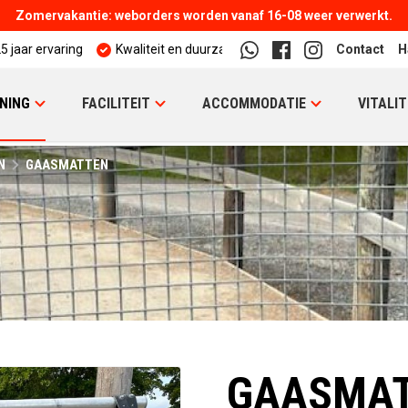
Zomervakantie: weborders worden vanaf 16-08 weer verwerkt.
5 jaar ervaring
Kwaliteit en duurzaamheid
Contact
H
NING
FACILITEIT
ACCOMMODATIE
VITALIT
N
GAASMATTEN
GAASMA