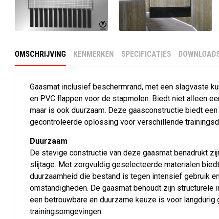
OMSCHRIJVING
KENMERKEN
SPECIFICATIES
DOWNLOAD
Gaasmat inclusief beschermrand, met een slagvaste k
en PVC flappen voor de stapmolen. Biedt niet alleen ee
maar is ook duurzaam. Deze gaasconstructie biedt een 
gecontroleerde oplossing voor verschillende trainings
Duurzaam
De stevige constructie van deze gaasmat benadrukt zi
slijtage. Met zorgvuldig geselecteerde materialen biedt
duurzaamheid die bestand is tegen intensief gebruik e
omstandigheden. De gaasmat behoudt zijn structurele in
een betrouwbare en duurzame keuze is voor langdurig g
trainingsomgevingen.