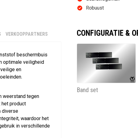
Robuust
CONFIGURATIE & O
S
VERKOOPPARTNERS
unststof beschermbuis
n optimale veiligheid
veilige en
doeleinden.
Band set
jn weerstand tegen
 het product
n diverse
tegriteit, waardoor het
ebruik in verschillende