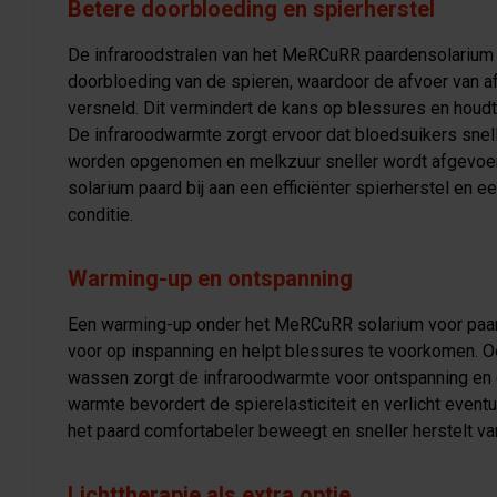
Betere doorbloeding en spierherstel
De infraroodstralen van het MeRCuRR paardensolarium
doorbloeding van de spieren, waardoor de afvoer van a
versneld. Dit vermindert de kans op blessures en houdt 
De infraroodwarmte zorgt ervoor dat bloedsuikers snel
worden opgenomen en melkzuur sneller wordt afgevoer
solarium paard bij aan een efficiënter spierherstel en e
conditie.
Warming-up en ontspanning
Een warming-up onder het MeRCuRR solarium voor paar
voor op inspanning en helpt blessures te voorkomen. Oo
wassen zorgt de infraroodwarmte voor ontspanning en e
warmte bevordert de spierelasticiteit en verlicht event
het paard comfortabeler beweegt en sneller herstelt van 
Lichttherapie als extra optie