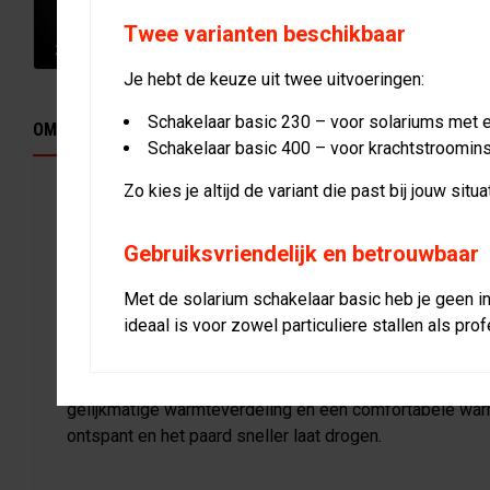
Twee varianten beschikbaar
Je hebt de keuze uit twee uitvoeringen:
Schakelaar basic 230 – voor solariums met e
OMSCHRIJVING
KENMERKEN
SPECIFICATIES
DOWNLOAD
Schakelaar basic 400 – voor krachtstroomins
Zo kies je altijd de variant die past bij jouw situat
MeRCuRR Solarium Basic
Gebruiksvriendelijk en betrouwbaar
Het MeRCuRR Solarium Basic is een krachtig en compac
paarden, speciaal ontworpen voor was- en poetsplaats
Met de solarium schakelaar basic heb je geen in
De body is vervaardigd uit slagvaste, hittebestendige 
ideaal is voor zowel particuliere stallen als pro
van een ronde uitsparing bij de hals, waardoor het solar
de lichaamsvorm van het paard.
De combinatie van 22 infraroodlampen en 4 ventilatore
gelijkmatige warmteverdeling en een comfortabele wa
ontspant en het paard sneller laat drogen.