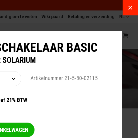
andig om te weten
Wiki paard
Betaling en verzending
NL
EIT
SERVICE EN ONDERHOUD
SCHAKELAAR BASIC
 SOLARIUM
Artikelnummer 21-5-80-02115
ief 21% BTW
 SOLARIUM
INKELWAGEN