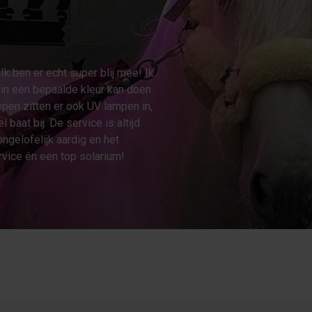
 Ik ben er echt super blij mee! Ik
 in een bepaalde kleur kan doen
mpen zitten er ook UV lampen in,
 baat bij. De service is altijd
 ongelofelijk aardig en het
ervice én een top solarium!