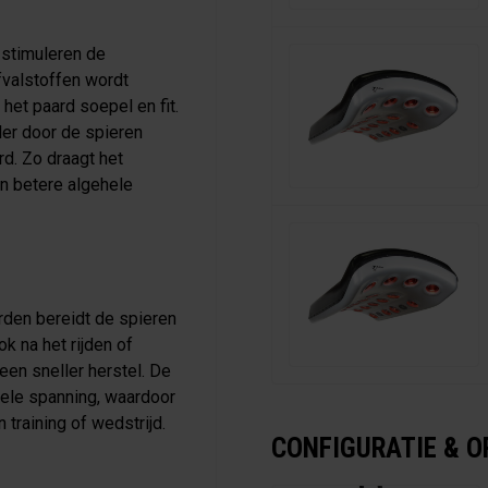
 stimuleren de
fvalstoffen wordt
het paard soepel en fit.
ler door de spieren
d. Zo draagt het
en betere algehele
den bereidt de spieren
k na het rijden of
en sneller herstel. De
uele spanning, waardoor
training of wedstrijd.
CONFIGURATIE & O