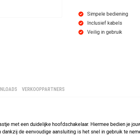
BASIC, 230V
Simpele bediening
Inclusief kabels
Veilig in gebruik
€ 2.855,07
in
€ 2.359,56 exclusief BTW
IN W
NLOADS
VERKOOPPARTNERS
Gezond voor paard
Goede doorbloeding
Minder blessures
astje met een duidelijke hoofdschakelaar. Hiermee bedien je jou
Snelle melkzuur afvoer
 dankzij de eenvoudige aansluiting is het snel in gebruik te nem
+6
Ontspant het paard