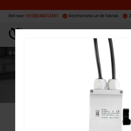
Bel naar
+31(0)546212361
Rechtstreeks uit de fabriek
2
WARMING UP
TRAI
Q-LINE
WARMING UP
PAARDENSOLARIUM
MERCURR SO