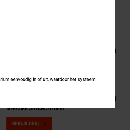
EAL
MERCURR COMBO DEAL
€ 3.133,39
MERCURR STANDARD DEAL
BEKIJK DEAL
arium eenvoudig in of uit, waardoor het systeem
MERCURR COMBO DEAL
€ 4.430,10
MERCURR ADVANCED DEAL
BEKIJK DEAL