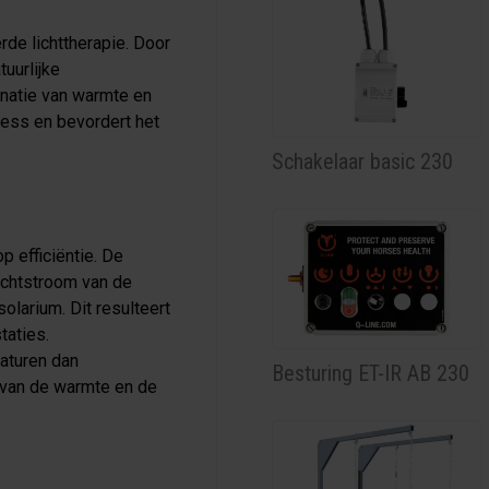
rde lichttherapie. Door
tuurlijke
natie van warmte en
tress en bevordert het
Schakelaar basic 230
 efficiëntie. De
uchtstroom van de
olarium. Dit resulteert
taties.
aturen dan
Besturing ET-IR AB 230
t van de warmte en de