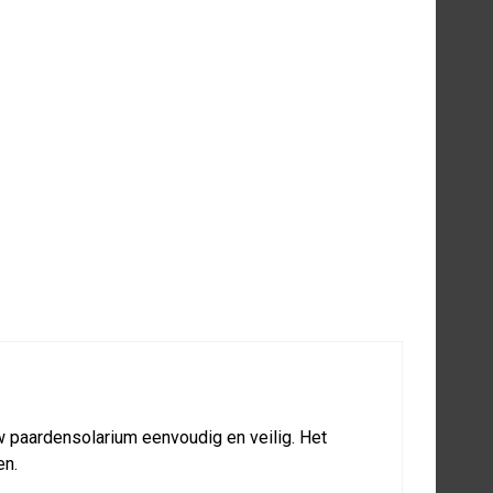
Artikelnummer 20-5-05-00230
clusief 21% BTW
INKELWAGEN
w paardensolarium eenvoudig en veilig. Het
en.