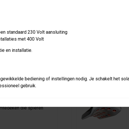
Snelle droging
Hogere spierelasticiteit
OOK ALS COMBO-D
en standaard 230 Volt aansluiting
S
VERKOOPPARTNERS
tallaties met 400 Volt
ie en installatie.
t solarium voor
en met beperkte ruimte.
gewikkelde bediening of instellingen nodig. Je schakelt het sol
kunststof en voorzien
fessioneel gebruik.
ium perfect aansluit op
n zorgt voor een
rmtedeken die spieren