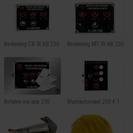
Bediening CB IR AB 230
Bediening MT IR AB 230
Betalen via app 230
Muntautomaat 230 € 1