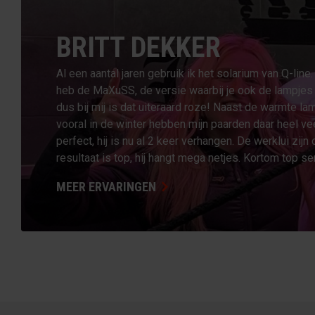
BRITT DEKKER
Al een aantal jaren gebruik ik het solarium van Q-line.
heb de MaXuSS, de versie waarbij je ook de lampjes
dus bij mij is dat uiteraard roze! Naast de warmte la
vooral in de winter hebben mijn paarden daar heel veel
perfect, hij is nu al 2 keer verhangen. De werklui zijn
resultaat is top, hij hangt mega netjes. Kortom top s
MEER ERVARINGEN