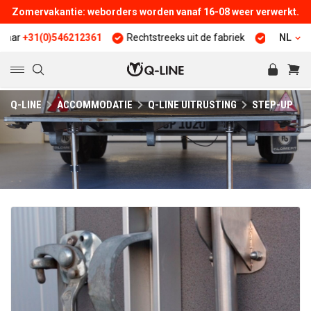
Zomervakantie: weborders worden vanaf 16-08 weer verwerkt.
+31(0)546212361
Rechtstreeks uit de fabriek
25 jaar ervaring
NL
Q-LINE
ACCOMMODATIE
Q-LINE UITRUSTING
STEP-UP