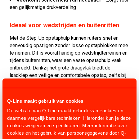
een gelijkmatige drukverdeling
Ideaal voor wedstrijden en buitenritten
Met de Step-Up opstaphulp kunnen ruiters snel en
eenvoudig opstijgen zonder losse opstapblokken mee
te nemen. Dit is vooral handig op wedstrijdterreinen en
tijdens buitenritten, waar een vaste opstaphulp vaak
ontbreekt. Dankzij het grote draagvlak biedt de
laadklep een veilige en comfortabele opstap, zelfs bij
onrustige paarden.
Bestel de Step-Up opstaphulp voor je
Q-Line maakt gebruik van cookies
paardentrailer
De website van Q-Line maakt gebruik van cookies en
daarmee vergelijkbare technieken. Hieronder kun je deze
Wil je veilig en eenvoudig opstijgen, waar je ook bent?
cookies weigeren en specificeren. Meer informatie over
De Step-Up opstaphulp is de perfecte oplossing voor
cookies en het gebruik van persoonsgegevens door Q-
ruiters die veel onderweg zijn. Bestel vandaag nog en