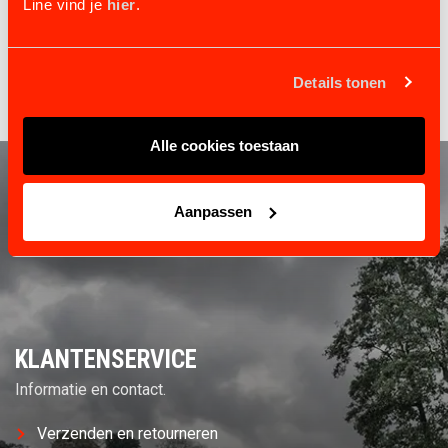
Line vind je
hier
.
ervaar het gemak van een geïntegreerd
opstapsysteem in je paardentrailer.
Details tonen
Alle cookies toestaan
Aanpassen
KLANTENSERVICE
Informatie en contact.
Verzenden en retourneren