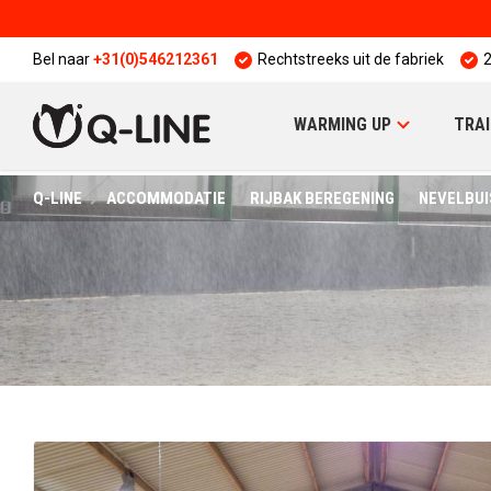
Bel naar
+31(0)546212361
Rechtstreeks uit de fabriek
2
WARMING UP
TRAI
Q-LINE
ACCOMMODATIE
RIJBAK BEREGENING
NEVELBUI