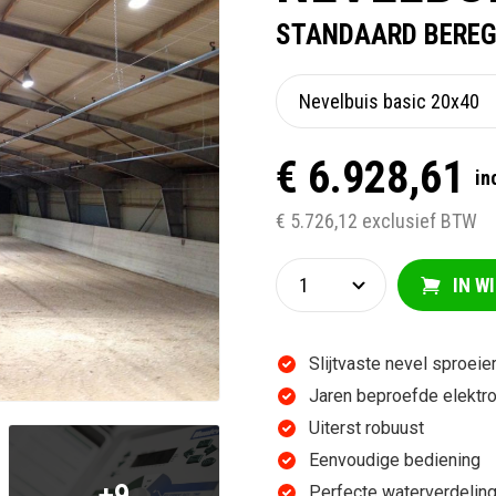
STANDAARD BEREG
€ 6.928,61
in
€ 5.726,12 exclusief BTW
IN W
Slijtvaste nevel sproeie
Jaren beproefde elektro
Uiterst robuust
Eenvoudige bediening
+9
Perfecte waterverdelin