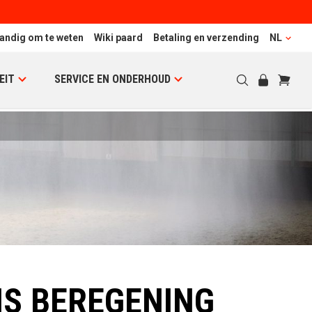
andig om te weten
Wiki paard
Betaling en verzending
NL
EIT
SERVICE EN ONDERHOUD
IS BEREGENING