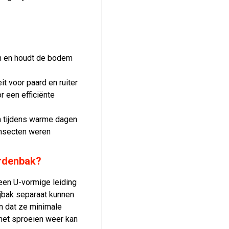
en en houdt de bodem
it voor paard en ruiter
r een efficiënte
en tijdens warme dagen
insecten weren
ardenbak?
een U-vormige leiding
jbak separaat kunnen
n dat ze minimale
 het sproeien weer kan