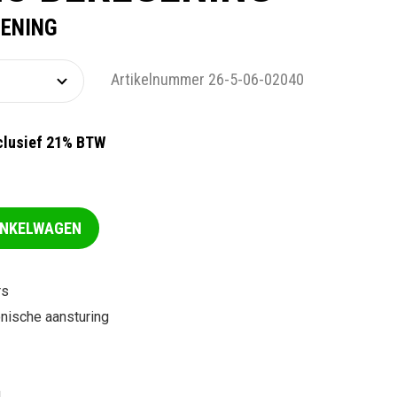
ENING
Artikelnummer 26-5-06-02040
clusief 21% BTW
INKELWAGEN
rs
nische aansturing
g