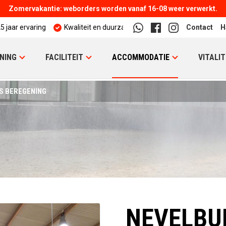
Zomervakantie: weborders worden vanaf 16-08 weer verwerkt.
5 jaar ervaring
Kwaliteit en duurzaamheid
Contact
H
NING
FACILITEIT
ACCOMMODATIE
VITALIT
S BEREGENING
NEVELBU