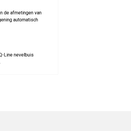
an de afmetingen van
egening automatisch
 Q-Line nevelbuis
.