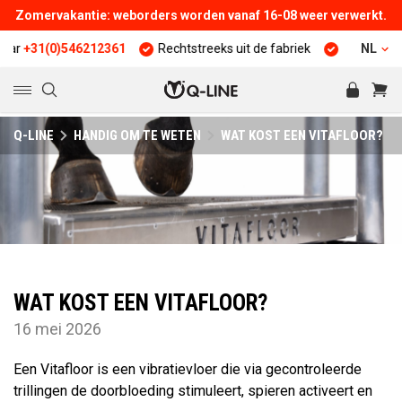
Zomervakantie: weborders worden vanaf 16-08 weer verwerkt.
(0)546212361
Rechtstreeks uit de fabriek
25 jaar ervaring
NL
Q-LINE
HANDIG OM TE WETEN
WAT KOST EEN VITAFLOOR?
WAT KOST EEN VITAFLOOR?
16 mei 2026
Een Vitafloor is een vibratievloer die via gecontroleerde
trillingen de doorbloeding stimuleert, spieren activeert en