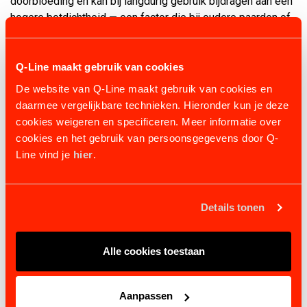
doorbloeding en kan bij langdurig gebruik bijdragen aan een
hogere botdichtheid — een factor die bij oudere paarden of
paarden in herstel therapeutisch relevant is.
Herstelondersteuning na training of blessure
Q-Line maakt gebruik van cookies
Na intensieve training helpt de Vitafloor metabole
De website van Q-Line maakt gebruik van cookies en
afvalstoffen sneller af te voeren via verbeterde
daarmee vergelijkbare technieken. Hieronder kun je deze
doorbloeding en lymfedrainage. Tijdens revalidatie biedt
cookies weigeren en specificeren. Meer informatie over
het een manier om spieren actief te houden zonder
cookies en het gebruik van persoonsgegevens door Q-
gewrichtsbelasting.
Line vind je
hier
.
Mentale ontspanning
Veel paarden reageren zichtbaar ontspannen op de vibratie
— lagere nekhals, rustiger ademhaling. Dit maakt de
Details tonen
Vitafloor ook bruikbaar als onderdeel van een routine voor
gespannen of prikkelgevoelige paarden.
Alle cookies toestaan
Sessies van 10 tot 20 minuten per dag zijn in de meeste
gebruiksprotocollen voldoende voor meetbare effecten op
spierconditie en souplesse.
Aanpassen