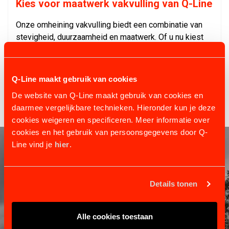
Kies voor maatwerk vakvulling van Q-Line
Onze omheining vakvulling biedt een combinatie van
stevigheid, duurzaamheid en maatwerk. Of u nu kiest
voor kunststof, geïmpregneerd hout of hardhout, u bent
verzekerd van een hoogwaardige en onderhoudsvrije
oplossing.
Q-Line maakt gebruik van cookies
De website van Q-Line maakt gebruik van cookies en
daarmee vergelijkbare technieken. Hieronder kun je deze
cookies weigeren en specificeren. Meer informatie over
cookies en het gebruik van persoonsgegevens door Q-
Line vind je
hier
.
Details tonen
Alle cookies toestaan