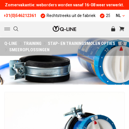
Zomervakantie: weborders worden vanaf 16-08 weer verwerkt.
)546212361
Rechtstreeks uit de fabriek
25 jaar ervaring
NL
Q-LINE
TRAINING
STAP- EN TRAININGSMOLEN OPTIES
SMEEROPLOSSINGEN