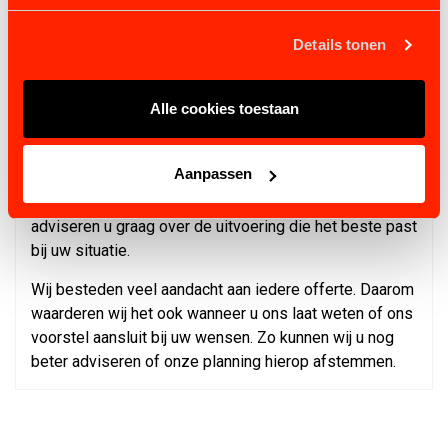
✔ Voorbereid voor automatische beregening.
✔ Thermisch verzinkt volgens NEN-EN-ISO 1461.
Details tonen
✔ Geschikt voor jarenlang dagelijks gebruik.
✔ Eenvoudig zelf te monteren.
Alle cookies toestaan
Vraag vrijblijvend een offerte aan
Wilt u meer weten over de mogelijkheden van de Q-
Aanpassen
Line Basic stapmolen of een vrijblijvende offerte
ontvangen? Neem gerust contact met ons op. Wij
adviseren u graag over de uitvoering die het beste past
bij uw situatie.
Wij besteden veel aandacht aan iedere offerte. Daarom
waarderen wij het ook wanneer u ons laat weten of ons
voorstel aansluit bij uw wensen. Zo kunnen wij u nog
beter adviseren of onze planning hierop afstemmen.