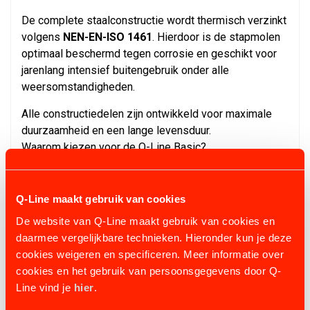
De complete staalconstructie wordt thermisch verzinkt
volgens
NEN-EN-ISO 1461
. Hierdoor is de stapmolen
optimaal beschermd tegen corrosie en geschikt voor
jarenlang intensief buitengebruik onder alle
weersomstandigheden.
Alle constructiedelen zijn ontwikkeld voor maximale
duurzaamheid en een lange levensduur.
Waarom kiezen voor de Q-Line Basic?
✔ Directe aandrijving zonder V-snaren.
✔ Onderhoudsarme constructie.
Q-Line maakt gebruik van cookies
✔ Volledig afgeschermde aandrijving.
De website van Q-Line maakt gebruik van cookies en
✔ Breekbouten ter bescherming van de aandrijving.
daarmee vergelijkbare technieken. Hieronder kun je deze
✔ Elektronische rem.
cookies weigeren en specificeren. Meer informatie over
✔ Traploos instelbare snelheid.
cookies en het gebruik van persoonsgegevens door Q-
✔ Automatische richtingswisseling.
Line vind je
hier
.
✔ Waterdichte bediening.
✔ Voorbereid voor schrikstroom.