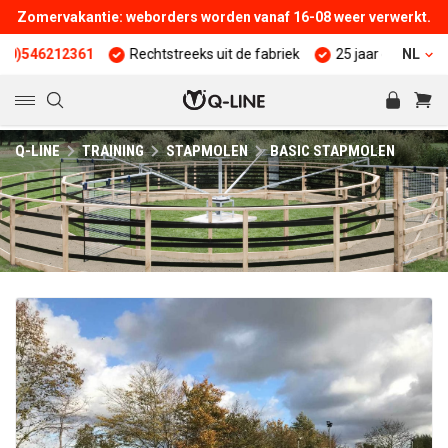
Zomervakantie: weborders worden vanaf 16-08 weer verwerkt.
61
Rechtstreeks uit de fabriek
25 jaar ervaring
Kwalitei
NL
Q-LINE
TRAINING
STAPMOLEN
BASIC STAPMOLEN