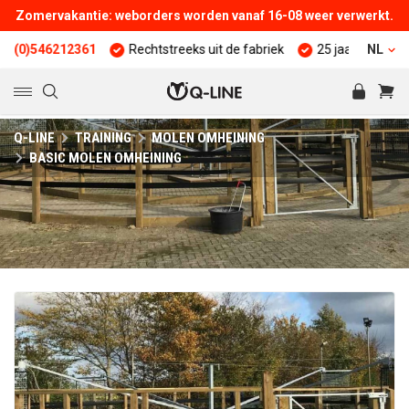
Zomervakantie: weborders worden vanaf 16-08 weer verwerkt.
6212361
Rechtstreeks uit de fabriek
25 jaar ervaring
NL
Kwa
Q-LINE
TRAINING
MOLEN OMHEINING
BASIC MOLEN OMHEINING