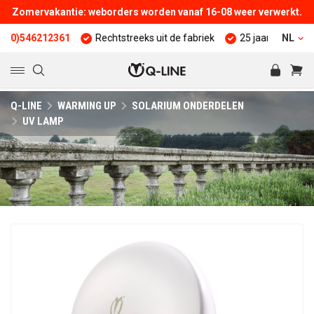
Zomervakantie: weborders worden vanaf 16-08 weer verwerkt.
46212361
Rechtstreeks uit de fabriek
25 jaar ervaring
NL
Kw
Q-LINE
WARMING UP
SOLARIUM ONDERDELEN
UV LAMP