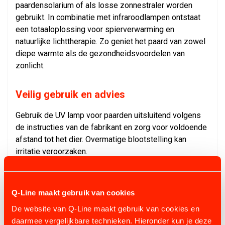
paardensolarium of als losse zonnestraler worden
gebruikt. In combinatie met infraroodlampen ontstaat
een totaaloplossing voor spierverwarming en
natuurlijke lichttherapie. Zo geniet het paard van zowel
diepe warmte als de gezondheidsvoordelen van
zonlicht.
Veilig gebruik en advies
Gebruik de UV lamp voor paarden uitsluitend volgens
de instructies van de fabrikant en zorg voor voldoende
afstand tot het dier. Overmatige blootstelling kan
irritatie veroorzaken.
Q-Line adviseert altijd een deskundige montage en
regelmatige controle van de lampen voor een
constante en veilige werking.
Q-Line maakt gebruik van cookies
De website van Q-Line maakt gebruik van cookies en
daarmee vergelijkbare technieken. Hieronder kun je deze