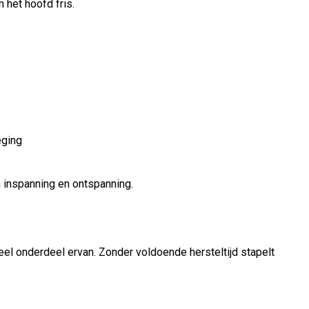
 het hoofd fris.
eging
en inspanning en ontspanning.
eel onderdeel ervan. Zonder voldoende hersteltijd stapelt