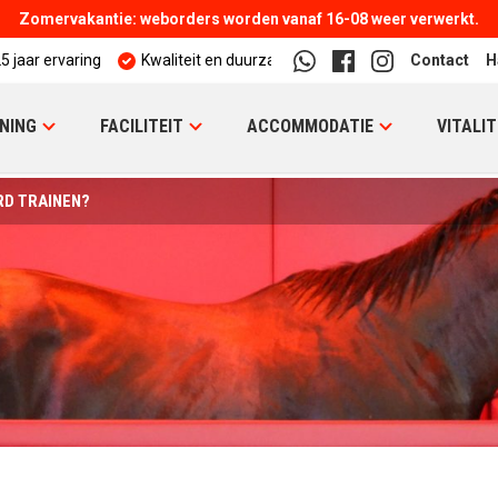
Zomervakantie: weborders worden vanaf 16-08 weer verwerkt.
5 jaar ervaring
Kwaliteit en duurzaamheid
Contact
H
NING
FACILITEIT
ACCOMMODATIE
VITALIT
RD TRAINEN?