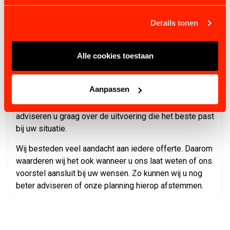
✔ Voorbereid voor automatische beregening.
✔ Thermisch verzinkt volgens NEN-EN-ISO 1461.
Details tonen
✔ Geschikt voor jarenlang dagelijks gebruik.
✔ Eenvoudig zelf te monteren.
Alle cookies toestaan
Vraag vrijblijvend een offerte aan
Wilt u meer weten over de mogelijkheden van de Q-
Aanpassen
Line Basic stapmolen of een vrijblijvende offerte
ontvangen? Neem gerust contact met ons op. Wij
adviseren u graag over de uitvoering die het beste past
bij uw situatie.
Wij besteden veel aandacht aan iedere offerte. Daarom
waarderen wij het ook wanneer u ons laat weten of ons
voorstel aansluit bij uw wensen. Zo kunnen wij u nog
beter adviseren of onze planning hierop afstemmen.