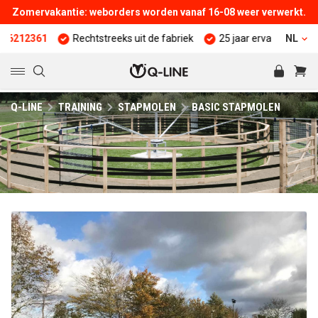
Zomervakantie: weborders worden vanaf 16-08 weer verwerkt.
Rechtstreeks uit de fabriek
25 jaar ervaring
Kwaliteit en 
NL
Q-LINE
TRAINING
STAPMOLEN
BASIC STAPMOLEN