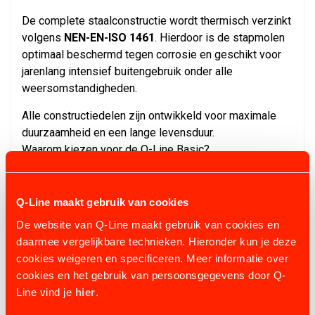
De complete staalconstructie wordt thermisch verzinkt
volgens
NEN-EN-ISO 1461
. Hierdoor is de stapmolen
optimaal beschermd tegen corrosie en geschikt voor
jarenlang intensief buitengebruik onder alle
weersomstandigheden.
Alle constructiedelen zijn ontwikkeld voor maximale
duurzaamheid en een lange levensduur.
Waarom kiezen voor de Q-Line Basic?
✔ Directe aandrijving zonder V-snaren.
✔ Onderhoudsarme constructie.
Q-Line maakt gebruik van cookies
✔ Volledig afgeschermde aandrijving.
De website van Q-Line maakt gebruik van cookies en
✔ Breekbouten ter bescherming van de aandrijving.
daarmee vergelijkbare technieken. Hieronder kun je deze
✔ Elektronische rem.
cookies weigeren en specificeren. Meer informatie over
✔ Traploos instelbare snelheid.
cookies en het gebruik van persoonsgegevens door Q-
✔ Automatische richtingswisseling.
Line vind je
hier
.
✔ Waterdichte bediening.
✔ Voorbereid voor schrikstroom.