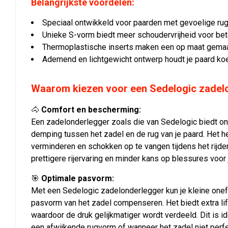
Belangrijkste voordelen:
Speciaal ontwikkeld voor paarden met gevoelige rug
Unieke S-vorm biedt meer schoudervrijheid voor bet
Thermoplastische inserts maken een op maat gemaa
Ademend en lichtgewicht ontwerp houdt je paard koe
Waarom kiezen voor een Sedelogic zadel
🐴
Comfort en bescherming:
Een zadelonderlegger zoals die van Sedelogic biedt o
demping tussen het zadel en de rug van je paard. Het h
verminderen en schokken op te vangen tijdens het rijde
prettigere rijervaring en minder kans op blessures voor 
🎯
Optimale pasvorm:
Met een Sedelogic zadelonderlegger kun je kleine one
pasvorm van het zadel compenseren. Het biedt extra lift
waardoor de druk gelijkmatiger wordt verdeeld. Dit is i
een afwijkende rugvorm of wanneer het zadel niet perfe