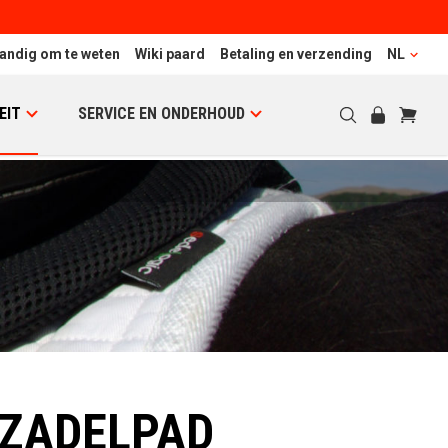
andig om te weten
Wiki paard
Betaling en verzending
NL
EIT
SERVICE EN ONDERHOUD
 ZADELPAD