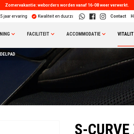
Zomervakantie: weborders worden vanaf 16-08 weer verwerkt.
5 jaar ervaring
Kwaliteit en duurzaamheid
Contact
H
NING
FACILITEIT
ACCOMMODATIE
VITALIT
ADELPAD
S-CURVE