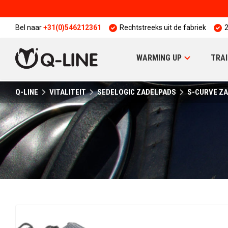
Bel naar
+31(0)546212361
Rechtstreeks uit de fabriek
2
WARMING UP
TRAI
Q-LINE
VITALITEIT
SEDELOGIC ZADELPADS
S-CURVE Z