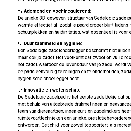
💨
Ademend en vochtregulerend:
De unieke 3D-geweven structuur van Sedelogic zadelpa
warmte effectief af, zodat je paard droger blijft tijdens 
schuurplekken en huidirritaties, wat essentieel is voor
🧼
Duurzaamheid en hygiëne:
Een Sedelogic zadelonderlegger beschermt niet alleen d
maar ook je zadel. Het voorkomt dat zweet en vuil dire
het zadel, waardoor de levensduur van je zadel wordt ve
de pads eenvoudig te reinigen en te onderhouden, zodat 
hygiënische onderlegger hebt.
🚀
Innovatie en wetenschap:
De Sedelogic zadelpad is het eerste zadeldekje dat spe
met behulp van uitgebreide drukmetingen en geavancee
team van dierenartsen, ingenieurs en zadelmakers heeft
ruimtevaarttechnieken een unieke, prestatiebevordere
ontworpen. Geschikt voor zowel topsporters als recreati