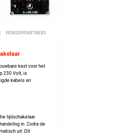
S
VERKOOPPARTNERS
hakelaar
ouwbare kast voor het
 230 Volt, is
igde kabels en
e tijdschakelaar.
andeling in. Zodra de
atisch uit. Dit