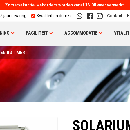
Zomervakantie: weborders worden vanaf 16-08 weer verwerkt.
5 jaar ervaring
Kwaliteit en duurzaamheid
Contact
H
NING
FACILITEIT
ACCOMMODATIE
VITALIT
IENING TIMER
SOLARIUM