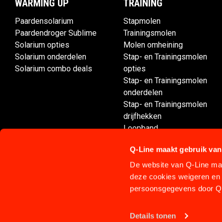
WARMING UP
TRAINING
Paardensolarium
Stapmolen
Paardendroger Sublime
Trainingsmolen
Solarium opties
Molen omheining
Solarium onderdelen
Stap- en Trainingsmolen
Solarium combo deals
opties
Stap- en Trainingsmolen
onderdelen
Stap- en Trainingsmolen
drijfhekken
Loopband
Aquatrainer Aqua-Icelander
Q-Line maakt gebruik van
De website van Q-Line maa
deze cookies weigeren en 
persoonsgegevens door Q-
Details tonen