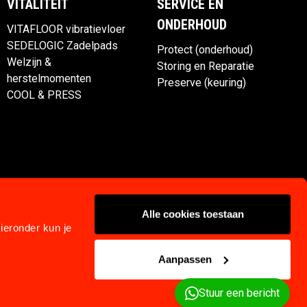
VITALITEIT
SERVICE EN
ONDERHOUD
VITAFLOOR vibratievloer
SEDELOGIC Zadelpads
Protect (onderhoud)
Welzijn &
Storing en Reparatie
herstelmomenten
Preserve (keuring)
COOL & PRESS
Alle cookies toestaan
ieronder kun je
Aanpassen
Privacy & cookies
Klachtenregeling
Algemene voorwaarden
Stuur een bericht