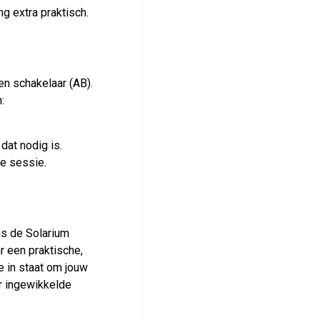
g extra praktisch.
en schakelaar (AB).
:
dat nodig is.
le sessie.
is de Solarium
r een praktische,
e in staat om jouw
er ingewikkelde