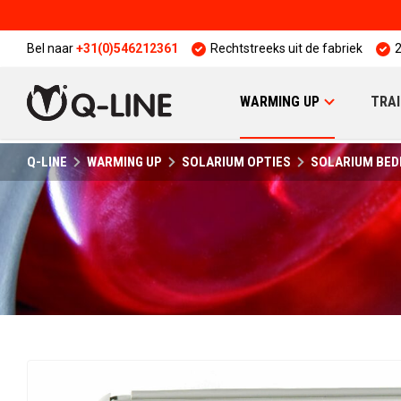
Bel naar
+31(0)546212361
Rechtstreeks uit de fabriek
2
WARMING UP
TRAI
Q-LINE
WARMING UP
SOLARIUM OPTIES
SOLARIUM BED