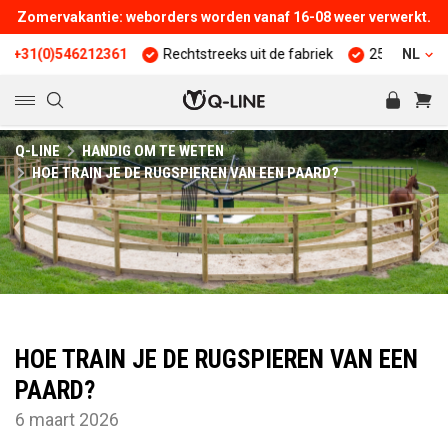
Zomervakantie: weborders worden vanaf 16-08 weer verwerkt.
(0)546212361
Rechtstreeks uit de fabriek
25 jaar ervaring
NL
Q-LINE
HANDIG OM TE WETEN
HOE TRAIN JE DE RUGSPIEREN VAN EEN PAARD?
HOE TRAIN JE DE RUGSPIEREN VAN EEN
PAARD?
6 maart 2026