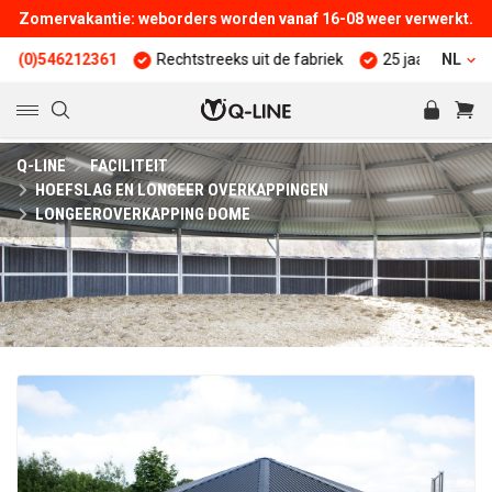
Zomervakantie: weborders worden vanaf 16-08 weer verwerkt.
12361
Rechtstreeks uit de fabriek
25 jaar ervaring
NL
Kwali
Q-LINE
FACILITEIT
HOEFSLAG EN LONGEER OVERKAPPINGEN
LONGEEROVERKAPPING DOME