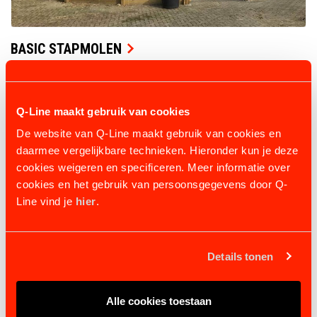
BASIC STAPMOLEN
3 uitvoeringen
vanaf € 6.696,45
BEKIJK PRODUCT
Q-Line maakt gebruik van cookies
De website van Q-Line maakt gebruik van cookies en
daarmee vergelijkbare technieken. Hieronder kun je deze
cookies weigeren en specificeren. Meer informatie over
cookies en het gebruik van persoonsgegevens door Q-
Line vind je
hier
.
Details tonen
Alle cookies toestaan