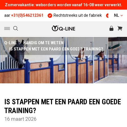
Zomervakantie: weborders worden vanaf 16-08 weer verwerkt.
+31(0)546212361
Rechtstreeks uit de fabriek
25 jaar ervarin
NL
Q-LINE
HANDIG OM TE WETEN
IS STAPPEN MET EEN PAARD EEN GOEDE TRAINING?
IS STAPPEN MET EEN PAARD EEN GOEDE
TRAINING?
16 maart 2026